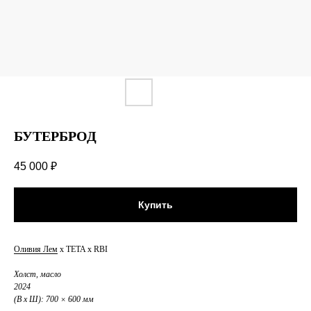
БУТЕРБРОД
45 000
₽
Купить
Оливия Лем
х TETA х RBI
Холст, масло
2024
(В х Ш): 700 × 600 мм