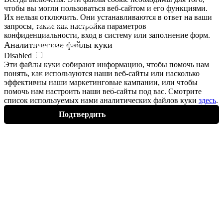
чтобы вы могли пользоваться веб-сайтом и его функциями.
Их нельзя отключить. Они устанавливаются в ответ на ваши
ПОЛЬЗОВАТЕЛЯМ
запросы, такие как настройка параметров
конфиденциальности, вход в систему или заполнение форм.
Аналитические файлы
куки
Договор оферты
Disabled
Обработка персональных
Эти файлы
куки
собирают информацию, чтобы помочь нам
данных
понять, как используются наши веб-сайты или насколько
Условия оплаты
эффективны наши маркетинговые кампании, или чтобы
Условия доставки и возврата
помочь нам настроить наши веб-сайты под вас. Смотрите
список используемых нами аналитических файлов
куки
здесь
.
Подтвердить