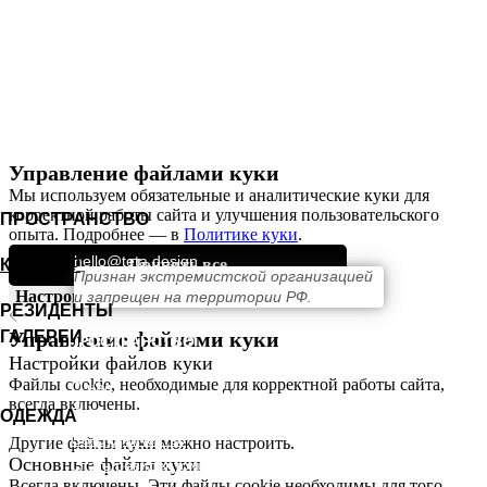
КОНТАКТЫ
Управление файлами куки
Мы используем обязательные и аналитические куки для
корректной работы сайта и улучшения пользовательского
ПРОСТРАНСТВО
опыта. Подробнее — в
Политике
куки
.
hello@teta.design
КАТАЛОГ
Принять все
Признан экстремистской организацией
+ 7 (911) 239 56 32
Настроить куки-файлы
и запрещен на территории РФ.
РЕЗИДЕНТЫ
ГАЛЕРЕИ
Управление файлами куки
ПРОСТРАНСТВО
Настройки файлов куки
Файлы cookie, необходимые для корректной работы сайта,
О нас
всегда включены.
Выставки
ОДЕЖДА
Сотрудничество
Другие файлы куки можно настроить.
Основные файлы куки
Стать резидентом
Всегда включены. Эти файлы cookie необходимы для того,