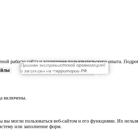
КОНТАКТЫ
ПРОСТРАНСТВО
О нас
Выставки
Сотрудничество
тной работы сайта и улучшения пользовательского опыта. Подр
hello@teta.design
Признан экстремистской организацией
Стать
айлы
и запрещен на территории РФ.
+ 7 (911) 239 56
резидентом
32
да включены.
ы вы могли пользоваться веб-сайтом и его функциями. Их нельзя
истему или заполнение форм.