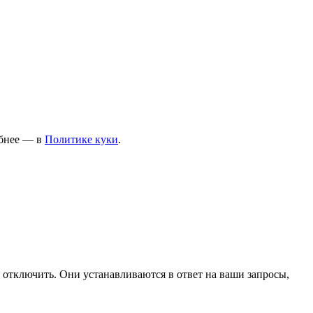
ПОЛЬЗОВАТЕЛЯМ
Договор оферты
Обработка персональных
данных
обнее — в
Политике
куки
.
Условия оплаты
Условия доставки и возврата
 отключить. Они устанавливаются в ответ на ваши запросы,