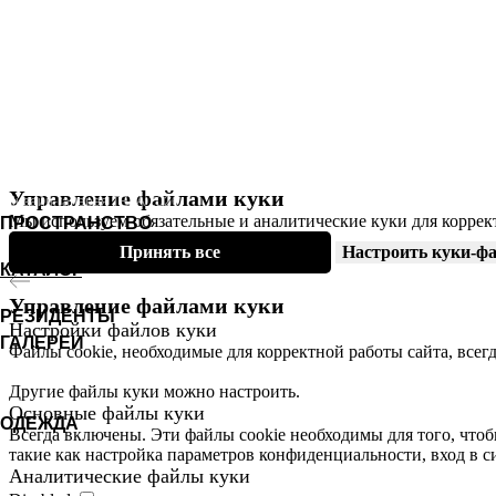
ИП Осовский Игорь Алексеевич (ИНН
780619325854)
Управление файлами куки
© Дизайн-галерея ТЕТА 2026.
Мы используем обязательные и аналитические куки для коррек
ПРОСТРАНСТВО
Принять все
Настроить куки-ф
КАТАЛОГ
Управление файлами куки
РЕЗИДЕНТЫ
Настройки файлов куки
ГАЛЕРЕИ
Файлы cookie, необходимые для корректной работы сайта, всег
Другие файлы куки можно настроить.
Основные файлы куки
ОДЕЖДА
Всегда включены. Эти файлы cookie необходимы для того, чтоб
такие как настройка параметров конфиденциальности, вход в с
Аналитические файлы
куки