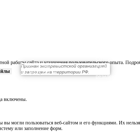
КОНТАКТЫ
ПРОСТРАНСТВО
О нас
Выставки
Сотрудничество
тной работы сайта и улучшения пользовательского опыта. Подр
hello@teta.design
Признан экстремистской организацией
Стать
айлы
и запрещен на территории РФ.
+ 7 (911) 239 56
резидентом
32
да включены.
ы вы могли пользоваться веб-сайтом и его функциями. Их нельзя
истему или заполнение форм.