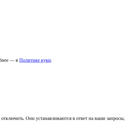
ПОЛЬЗОВАТЕЛЯМ
Договор оферты
Обработка персональных
данных
обнее — в
Политике
куки
.
Условия оплаты
Условия доставки и возврата
 отключить. Они устанавливаются в ответ на ваши запросы,