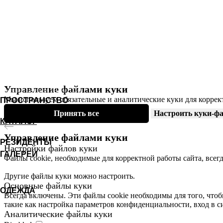
ИП Осовский Игорь Алексеевич (ИНН
780619325854)
Управление файлами куки
© Дизайн-галерея ТЕТА 2026.
Мы используем обязательные и аналитические куки для коррек
ПРОСТРАНСТВО
Принять все
Настроить куки-ф
КАТАЛОГ
Управление файлами куки
РЕЗИДЕНТЫ
Настройки файлов куки
ГАЛЕРЕИ
Файлы cookie, необходимые для корректной работы сайта, всег
Другие файлы куки можно настроить.
Основные файлы куки
ОДЕЖДА
Всегда включены. Эти файлы cookie необходимы для того, чтоб
такие как настройка параметров конфиденциальности, вход в с
Аналитические файлы
куки