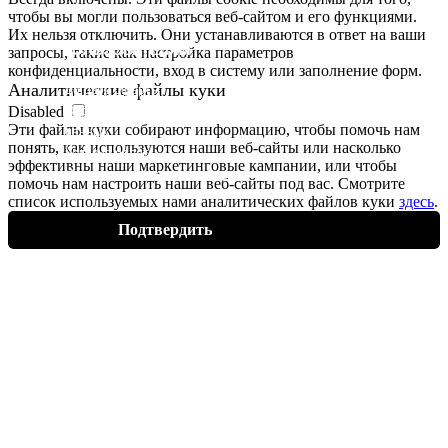
чтобы вы могли пользоваться веб-сайтом и его функциями.
Их нельзя отключить. Они устанавливаются в ответ на ваши
ПОЛЬЗОВАТЕЛЯМ
запросы, такие как настройка параметров
конфиденциальности, вход в систему или заполнение форм.
Аналитические файлы
куки
Договор оферты
Disabled
Обработка персональных
Эти файлы
куки
собирают информацию, чтобы помочь нам
данных
понять, как используются наши веб-сайты или насколько
Условия оплаты
эффективны наши маркетинговые кампании, или чтобы
Условия доставки и возврата
помочь нам настроить наши веб-сайты под вас. Смотрите
список используемых нами аналитических файлов
куки
здесь
.
Подтвердить