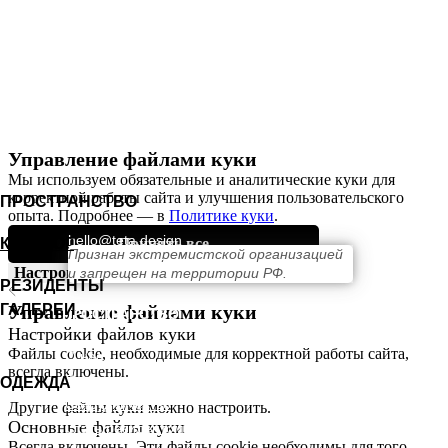
КОНТАКТЫ
Управление файлами куки
Мы используем обязательные и аналитические куки для
корректной работы сайта и улучшения пользовательского
ПРОСТРАНСТВО
опыта. Подробнее — в
Политике
куки
.
hello@teta.design
КАТАЛОГ
Принять все
Признан экстремистской организацией
+ 7 (911) 239 56 32
Настроить куки-файлы
и запрещен на территории РФ.
РЕЗИДЕНТЫ
ГАЛЕРЕИ
Управление файлами куки
ПРОСТРАНСТВО
Настройки файлов куки
Файлы cookie, необходимые для корректной работы сайта,
О нас
всегда включены.
Выставки
ОДЕЖДА
Сотрудничество
Другие файлы куки можно настроить.
Основные файлы куки
Стать резидентом
Всегда включены. Эти файлы cookie необходимы для того,