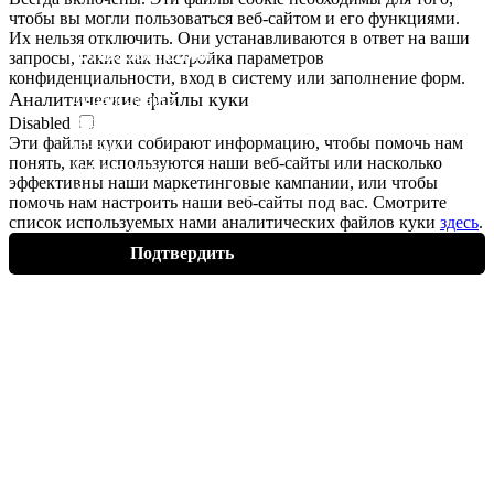
чтобы вы могли пользоваться веб-сайтом и его функциями.
Их нельзя отключить. Они устанавливаются в ответ на ваши
ПОЛЬЗОВАТЕЛЯМ
запросы, такие как настройка параметров
конфиденциальности, вход в систему или заполнение форм.
Аналитические файлы
куки
Договор оферты
Disabled
Обработка персональных
Эти файлы
куки
собирают информацию, чтобы помочь нам
данных
понять, как используются наши веб-сайты или насколько
Условия оплаты
эффективны наши маркетинговые кампании, или чтобы
Условия доставки и возврата
помочь нам настроить наши веб-сайты под вас. Смотрите
список используемых нами аналитических файлов
куки
здесь
.
Подтвердить