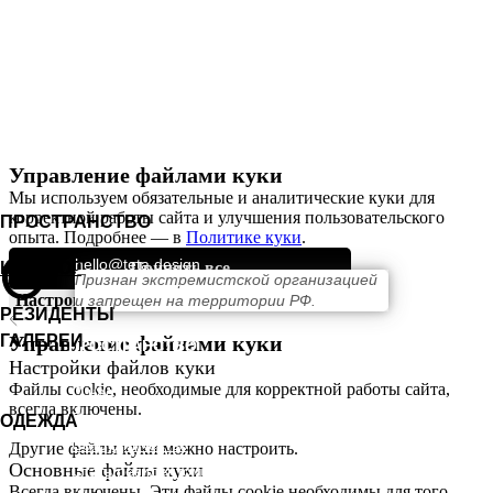
КОНТАКТЫ
Управление файлами куки
Мы используем обязательные и аналитические куки для
корректной работы сайта и улучшения пользовательского
ПРОСТРАНСТВО
опыта. Подробнее — в
Политике
куки
.
hello@teta.design
КАТАЛОГ
Принять все
Признан экстремистской организацией
+ 7 (911) 239 56 32
Настроить куки-файлы
и запрещен на территории РФ.
РЕЗИДЕНТЫ
ГАЛЕРЕИ
Управление файлами куки
ПРОСТРАНСТВО
Настройки файлов куки
Файлы cookie, необходимые для корректной работы сайта,
О нас
всегда включены.
Выставки
ОДЕЖДА
Сотрудничество
Другие файлы куки можно настроить.
Основные файлы куки
Стать резидентом
Всегда включены. Эти файлы cookie необходимы для того,