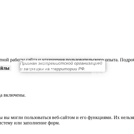
КОНТАКТЫ
ПРОСТРАНСТВО
О нас
Выставки
Сотрудничество
тной работы сайта и улучшения пользовательского опыта. Подр
hello@teta.design
Признан экстремистской организацией
Стать
айлы
и запрещен на территории РФ.
+ 7 (911) 239 56
резидентом
32
да включены.
ы вы могли пользоваться веб-сайтом и его функциями. Их нельзя
истему или заполнение форм.