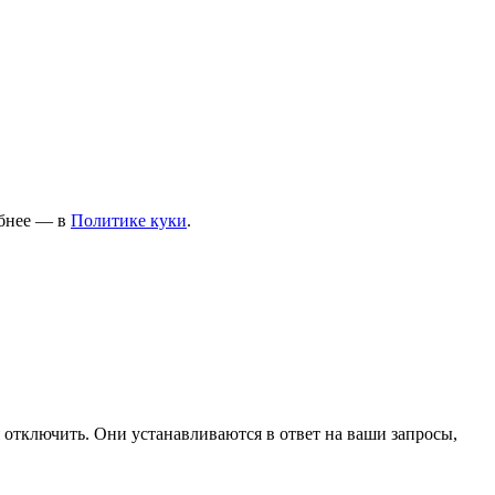
ПОЛЬЗОВАТЕЛЯМ
Договор оферты
Обработка персональных
данных
обнее — в
Политике
куки
.
Условия оплаты
Условия доставки и возврата
 отключить. Они устанавливаются в ответ на ваши запросы,