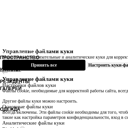
ИП Осовский Игорь Алексеевич (ИНН
780619325854)
Управление файлами куки
© Дизайн-галерея ТЕТА 2026.
Мы используем обязательные и аналитические куки для коррек
ПРОСТРАНСТВО
Принять все
Настроить куки-ф
КАТАЛОГ
Управление файлами куки
РЕЗИДЕНТЫ
Настройки файлов куки
ГАЛЕРЕИ
Файлы cookie, необходимые для корректной работы сайта, всег
Другие файлы куки можно настроить.
Основные файлы куки
ОДЕЖДА
Всегда включены. Эти файлы cookie необходимы для того, чтоб
такие как настройка параметров конфиденциальности, вход в с
Аналитические файлы
куки