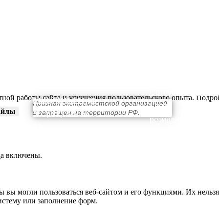
КОНТАКТЫ
ПРОСТРАНСТВО
О нас
Выставки
Сотрудничество
тной работы сайта и улучшения пользовательского опыта. Подр
hello@teta.design
Признан экстремистской организацией
Стать
айлы
и запрещен на территории РФ.
+ 7 (911) 239 56
резидентом
32
да включены.
ы вы могли пользоваться веб-сайтом и его функциями. Их нельзя
истему или заполнение форм.