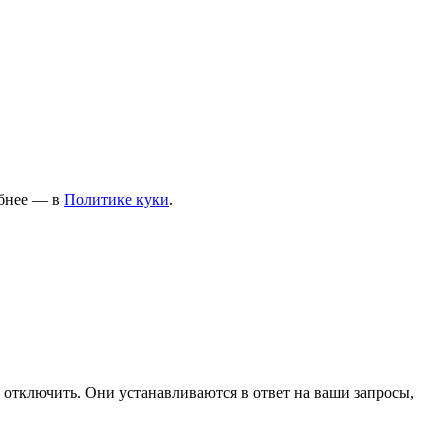
ПОЛЬЗОВАТЕЛЯМ
Договор оферты
Обработка персональных
данных
обнее — в
Политике
куки
.
Условия оплаты
Условия доставки и возврата
 отключить. Они устанавливаются в ответ на ваши запросы,