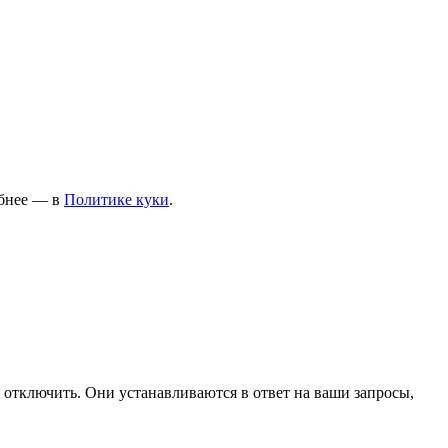
ПОЛЬЗОВАТЕЛЯМ
Договор оферты
Обработка персональных
данных
обнее — в
Политике
куки
.
Условия оплаты
Условия доставки и возврата
 отключить. Они устанавливаются в ответ на ваши запросы,