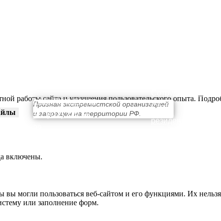
КОНТАКТЫ
ПРОСТРАНСТВО
О нас
Выставки
Сотрудничество
тной работы сайта и улучшения пользовательского опыта. Подр
hello@teta.design
Признан экстремистской организацией
Стать
айлы
и запрещен на территории РФ.
+ 7 (911) 239 56
резидентом
32
да включены.
ы вы могли пользоваться веб-сайтом и его функциями. Их нельзя
истему или заполнение форм.