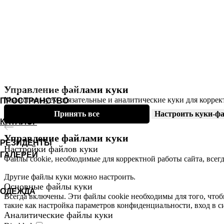
ИП Осовский Игорь Алексеевич (ИНН
780619325854)
Управление файлами куки
© Дизайн-галерея ТЕТА 2026.
Мы используем обязательные и аналитические куки для коррек
ПРОСТРАНСТВО
Принять все
Настроить куки-ф
КАТАЛОГ
Управление файлами куки
РЕЗИДЕНТЫ
Настройки файлов куки
ГАЛЕРЕИ
Файлы cookie, необходимые для корректной работы сайта, всег
Другие файлы куки можно настроить.
Основные файлы куки
ОДЕЖДА
Всегда включены. Эти файлы cookie необходимы для того, чтоб
такие как настройка параметров конфиденциальности, вход в с
Аналитические файлы
куки