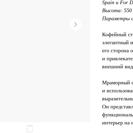
Spain и For D
Высота: 550
Параметры с
Кофейный сто
элегантный 
его сторона
и привлекате
внешний вид
Мраморный с
и использова
выразительны
Он представл
функциональ
интерьер на 